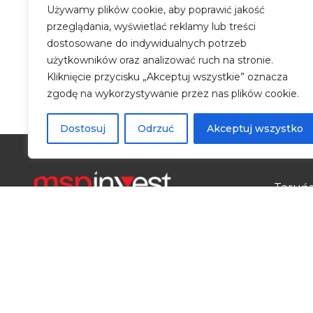
Firma GUMET Szymon Gumiński współpracowa
Używamy plików cookie, aby poprawić jakość
konkursu 2.3.5 PO IR „Design dla przedsiębi
przeglądania, wyświetlać reklamy lub treści
efekcie nasz wniosek uzyskał dotację w kwo
dostosowane do indywidualnych potrzeb
użytkowników oraz analizować ruch na stronie.
Kliknięcie przycisku „Akceptuj wszystkie” oznacza
zgodę na wykorzystywanie przez nas plików cookie.
Dostosuj
Odrzuć
Akceptuj wszystko
Toruńs
Budyn
ul. Wł
87-100
Peł