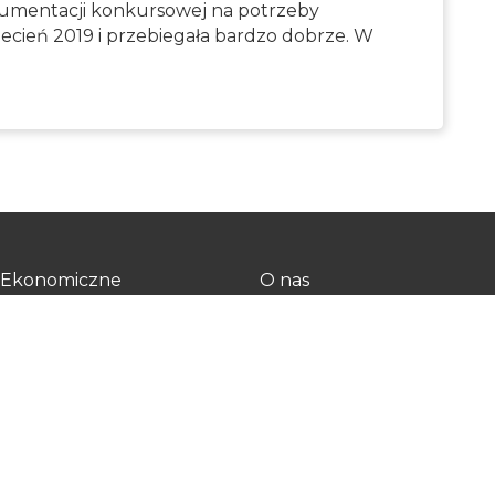
kumentacji konkursowej na potrzeby
iecień 2019 i przebiegała bardzo dobrze. W
y Ekonomiczne
O nas
Polityka prywatności