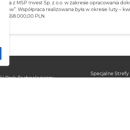
ła z MSP Invest Sp. z o.o. w zakresie opracowania do
orców”. Współpraca realizowana była w okresie luty – kw
cie 658.000,00 PLN.
Specjalne Stref
ki Park Technologiczny
Dotacje UE
ek A
Pożyczki UE
ocławska 167
 Toruń
ny kontakt