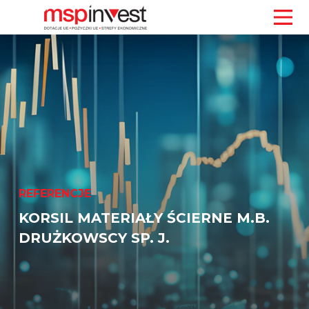
REFERENCJE
KORSIL MATERIAŁY ŚCIERNE M.B.
DRUŻKOWSCY SP. J.