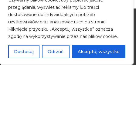
Używamy plików cookie, aby poprawić jakość
przeglądania, wyświetlać reklamy lub treści
dostosowane do indywidualnych potrzeb
użytkowników oraz analizować ruch na stronie.
Kliknięcie przycisku „Akceptuj wszystkie” oznacza
zgodę na wykorzystywanie przez nas plików cookie.
Dostosuj
Odrzuć
Akceptuj wszystko
Toruński Park Technologiczny
Budynek A
ul. Włocławska 167
87-100 Toruń
Pełny kontakt
Specjalne Strefy Ekonomiczne
Dotacje UE