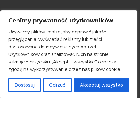
Cenimy prywatność użytkowników
Toruński Park Technologiczny
Budynek A
Używamy plików cookie, aby poprawić jakość
ul. Włocławska 167
przeglądania, wyświetlać reklamy lub treści
87-100 Toruń
dostosowane do indywidualnych potrzeb
użytkowników oraz analizować ruch na stronie.
Kliknięcie przycisku „Akceptuj wszystkie” oznacza
Pełny kontakt
zgodę na wykorzystywanie przez nas plików cookie.
Dostosuj
Odrzuć
Akceptuj wszystko
Specjalne Strefy Ekonomiczne
Dotacje UE
Pożyczki UE
O nas
Polityka prywatności