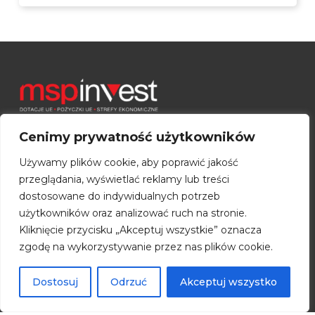
Cenimy prywatność użytkowników
Używamy plików cookie, aby poprawić jakość
Toruński Park Technologiczny
przeglądania, wyświetlać reklamy lub treści
Budynek A
dostosowane do indywidualnych potrzeb
ul. Włocławska 167
użytkowników oraz analizować ruch na stronie.
87-100 Toruń
Kliknięcie przycisku „Akceptuj wszystkie” oznacza
zgodę na wykorzystywanie przez nas plików cookie.
Pełny kontakt
Dostosuj
Odrzuć
Akceptuj wszystko
Specjalne Strefy Ekonomiczne